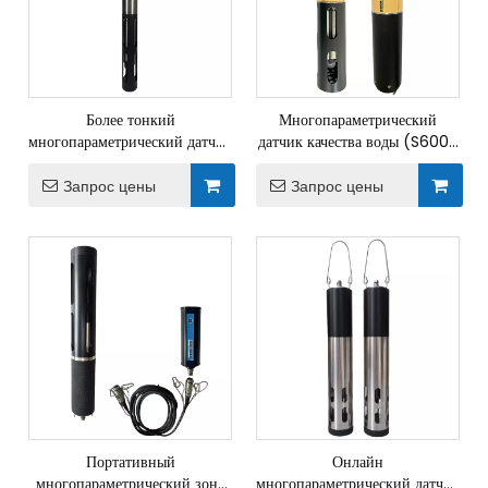
Более тонкий
Многопараметрический
многопараметрический датчик
датчик качества воды (S600-
качества воды (S600-MT)
C)
Запрос цены
Запрос цены
Портативный
Онлайн
многопараметрический зонд
многопараметрический датчик