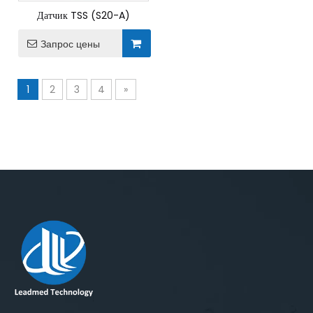
Датчик TSS (S20-A)
Запрос цены
1
2
3
4
»