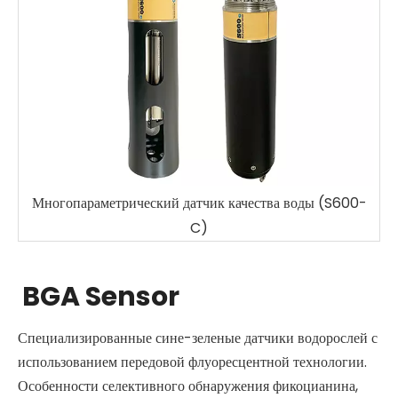
ческий датчик качества воды (S600-
Water UVC
C)
BGA Sensor
Специализированные сине-зеленые датчики водорослей с
использованием передовой флуоресцентной технологии.
Особенности селективного обнаружения фикоцианина,