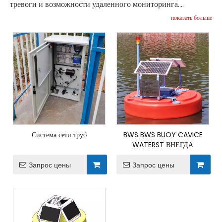
тревоги и возможности удаленного мониторинга.
Подходит для крупномасштабных проектов управления
показать больше
качеством воды.
Система сети труб
BWS BWS BUOY CAVICE
WATERST ВНЕГДА
Запрос цены
Запрос цены