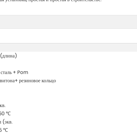
(длина)
 сталь + Pom
 витона+ резиновое кольцо
кв.
 50 ℃
 (экв.
,5 ℃