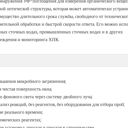
наружения УФ-поглощения для измерения органического вещес
ой оптической структуры, которая может автоматически устран
мущество длительного срока службы, свободного от техническо
арительной обработки и быстрой скорости ответа. Его можно исп
ьных сточных водах, промышленных сточных водах и в других
реждения и мониторинга ХПК.
ьшения микробного загрязнения;
чистая поверхность окна;
фонового света через систему двойного луча;
лиз реакций, без реагентов, без оборудования для отбора проб;
ме реального времени;
имических реагентах;
 установка, простая и простая в строительстве.