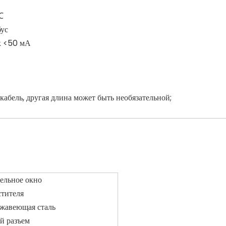
℃
ус
к <50 мА
абель, другая длина может быть необязательной;
тельное окно
стителя
ржавеющая сталь
й разъем