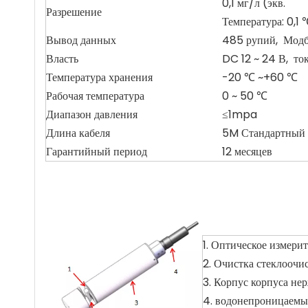
0,1 мг/л (экв.
Разрешение
Температура: 0,1 
Вывод данных
485 рупий, Модб
Власть
DC 12 ~ 24 В, то
Температура хранения
-20 ℃ ~+60 ℃
Рабочая температура
0 ~ 50 ℃
Диапазон давления
≤1mpa
Длина кабеля
5M Стандартный к
Гарантийный период
12 месяцев
1. Оптическое измери
2. Очистка стеклоочи
3. Корпус корпуса не
4. водонепроницаемы