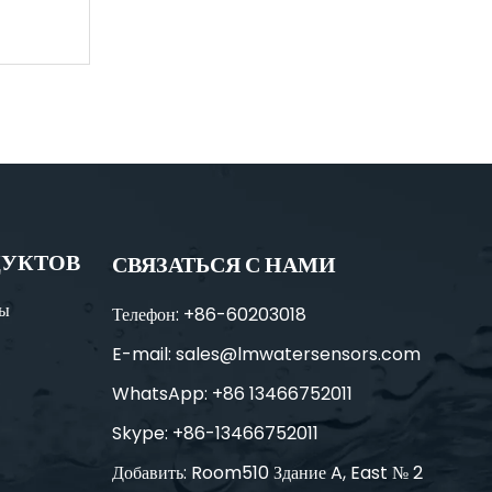
Многопараметрический датчик качества воды (S600-C)
ДУКТОВ
СВЯЗАТЬСЯ С НАМИ
ды
Телефон: +86-60203018
E-mail:
sales@lmwatersensors.com
WhatsApp: +86 13466752011
Skype: +86-13466752011
Добавить: Room510 Здание A, East № 2
Портативный многопараметрический зонд качества воды (S600-M4)