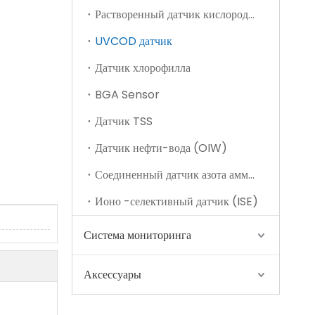
Растворенный датчик кислорода (DO)
UVCOD датчик
Датчик хлорофилла
BGA Sensor
Датчик TSS
Датчик водной мутности (SL61-A)
Датчик нефти-вода (OIW)
Соединенный датчик азота аммиака
Ионо -селективный датчик (ISE)
Система мониторинга
Аксессуары