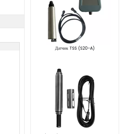
PH/ ORP/ TEMPARAURATURATION 3-в-1 Датчик (S30-A)