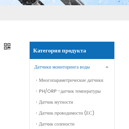
Отображение терминального измерителя (SC202-A)
)
Категория продукта
Датчики мониторинга воды
Многопараметрические датчики
PH/ORP -датчик температуры
Портативный метр (SC201-A)
Датчик мутности
Датчик проводимости (ЕС)
Датчик солености