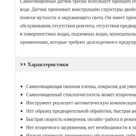
Самоочищенный датчик трески использует принцип об
воде. Датчик принимает конструкцию структуры двойн
помехи мутности и окружающего света. Он имеет преи
обслуживания, отсутствия реагента, отсутствия предв
в поверхностных водах, подземных водах, муниципал
применениях, которые требуют долгосрочного предуп
>> Характеристики
Самоочищающая оконная пленка, покрытая для умен
Самоочищенный стеклоочиститель может вторичная 
Инструмент реализует автоматическую компенсацию 
Нет образец предварительной обработки, быстрая ана
Быстрая скорость измерения, онлайн-работа в режи
Нет вторичного загрязнения, нет необходимости в х
Низкая стоимость технического обслуживания, гибкая