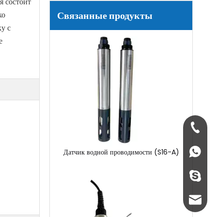
я состоит
Растворенный датчик кислорода (S12-A)
Связанные продукты
ко
у с
е
+86-134
+86 134
Датчик водной проводимости (S16-A)
+86-134
sales@