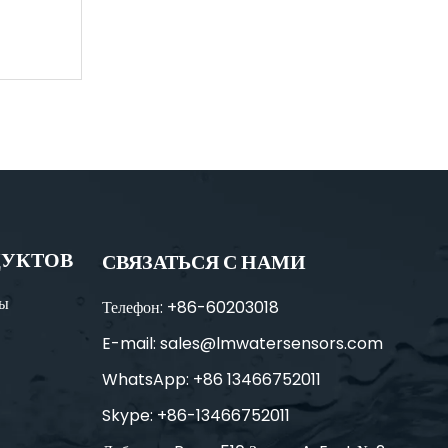
Портативный метр (SC201-A)
ДУКТОВ
СВЯЗАТЬСЯ С НАМИ
ды
Телефон: +86-60203018
E-mail:
sales@lmwatersensors.com
WhatsApp: +86 13466752011
Skype: +86-13466752011
Water UVCOD Датчик (S33-A)