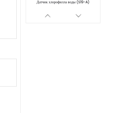
Датчик хлорофилла воды (S19-A)
Отображение терминального измерителя (SC202-A)