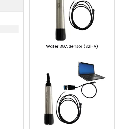
Water BGA Sensor (S21-A)