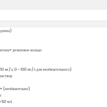
длина)
витона+ резиновое кольцо
 10 мг/л, 0 ~ 100 мг/л для необязательного)
раствор
+ (необязательно)
с
 <50 мА