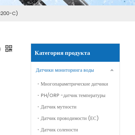
Многопараметрический датчик качества воды (S600-C)
(S200-C)
)
Категория продукта
Датчики мониторинга воды
Многопараметрические датчики
PH/ORP -датчик температуры
Портативный многопараметрический зонд качества воды (S600-M4)
Датчик мутности
Датчик проводимости (ЕС)
Датчик солености